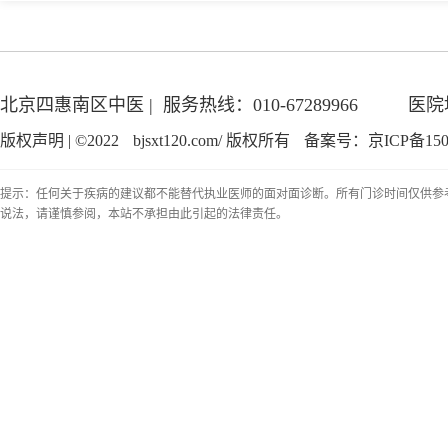
北京四惠南区中医 | 服务热线：010-67289966
医院
版权声明 | ©2022
bjsxt120.com/
版权所有
备案号：京ICP备150
提示：任何关于疾病的建议都不能替代执业医师的面对面诊断。所有门诊时间仅供参
说法，请谨慎参阅，本站不承担由此引起的法律责任。