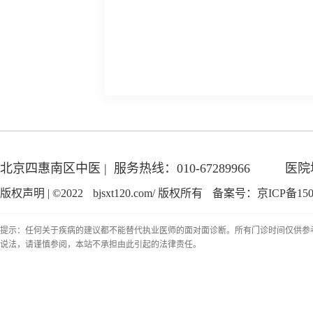
北京四惠南区中医 | 服务热线：010-67289966
医院
版权声明 | ©2022
bjsxt120.com/
版权所有
备案号：京ICP备150
提示：任何关于疾病的建议都不能替代执业医师的面对面诊断。所有门诊时间仅供参
说法，请谨慎参阅，本站不承担由此引起的法律责任。