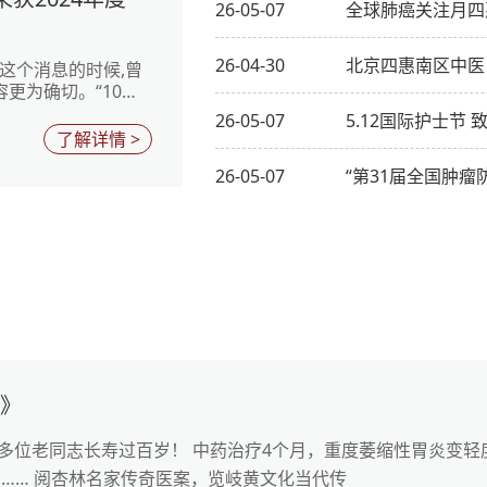
26-05-07
全球肺癌关注月四
26-04-30
北京四惠南区中医
这个消息的时候,曾
更为确切。“10月
医
26-05-07
5.12国际护士节
了解详情 >
26-05-07
“第31届全国肿
惠》
多位老同志长寿过百岁！ 中药治疗4个月，重度萎缩性胃炎变轻
 …… 阅杏林名家传奇医案，览岐黄文化当代传