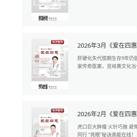
2026年3月《爱在四
肝硬化失代偿期生存9年仍健
家传奇医案，览岐黄文化当
2026年2月《爱在四
虎口巨大肿瘤 火针巧施 避
同行 “亮眼”秘诀高能在线