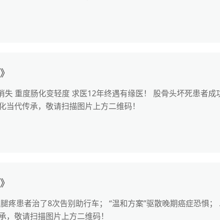
惠》
消失 重度肠化变轻度 求医12年终遇有缘医！ 股骨头坏死患者成功
化当代传承，敬请扫描图片上方二维码！
惠》
腿疼患者治了8次告别助行车； “温和方案”驱散晚期癌症恐惧； 
承，敬请扫描图片上方二维码！