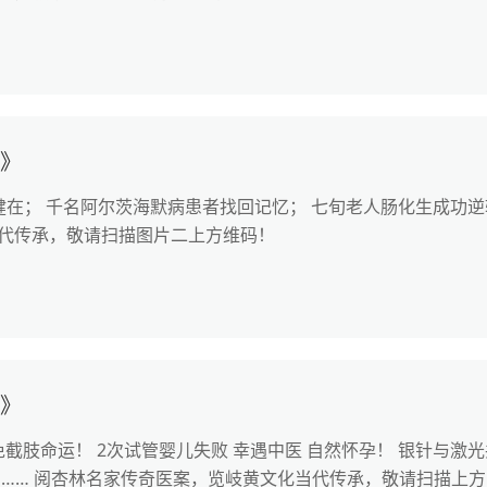
惠》
在； 千名阿尔茨海默病患者找回记忆； 七旬老人肠化生成功逆转
代传承，敬请扫描图片二上方维码！
惠》
免截肢命运！ 2次试管婴儿失败 幸遇中医 自然怀孕！ 银针与激光
！ …… 阅杏林名家传奇医案，览岐黄文化当代传承，敬请扫描上